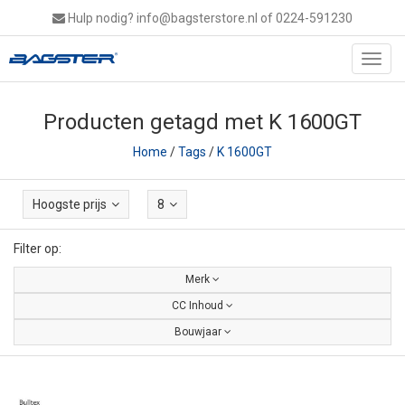
Hulp nodig?
info@bagsterstore.nl
of 0224-591230
Toggl
navig
Producten getagd met K 1600GT
Home
/
Tags
/
K 1600GT
Hoogste prijs
8
Filter op:
Merk
CC Inhoud
Bouwjaar