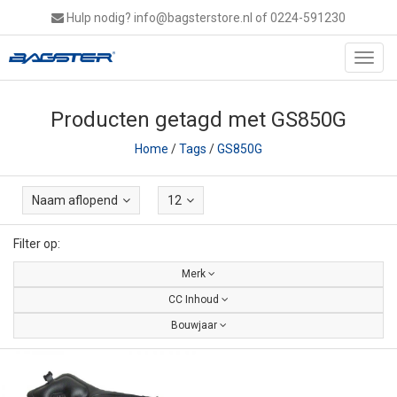
Hulp nodig?
info@bagsterstore.nl
of 0224-591230
Toggl
navig
Producten getagd met GS850G
Home
/
Tags
/
GS850G
Naam aflopend
12
Filter op:
Merk
CC Inhoud
Bouwjaar