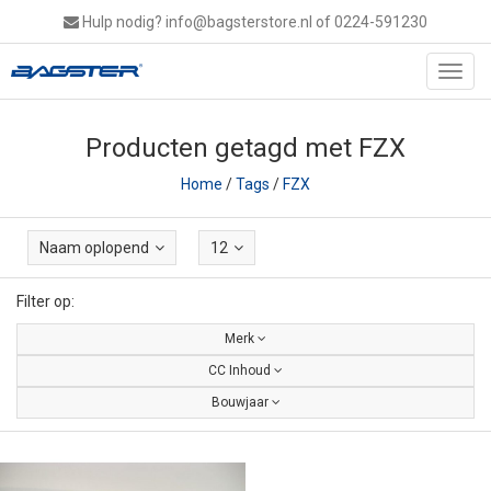
Hulp nodig?
info@bagsterstore.nl
of 0224-591230
Toggl
navig
Producten getagd met FZX
Home
/
Tags
/
FZX
Naam oplopend
12
Filter op:
Merk
CC Inhoud
Bouwjaar