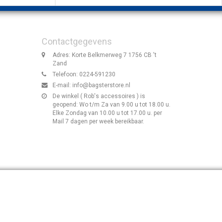
Contactgegevens
Adres: Korte Belkmerweg 7 1756 CB 't
Zand
Telefoon: 0224-591230
E-mail:
info@bagsterstore.nl
De winkel ( Rob's accessoires ) is
geopend: Wo t/m Za van 9.00 u tot 18.00 u.
Elke Zondag van 10.00 u tot 17.00 u. per
Mail 7 dagen per week bereikbaar.