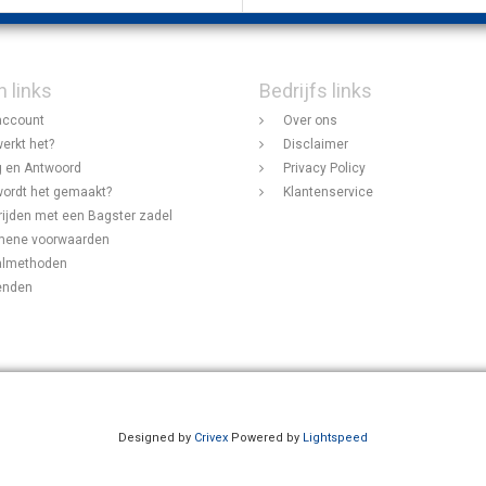
n links
Bedrijfs links
account
Over ons
erkt het?
Disclaimer
 en Antwoord
Privacy Policy
ordt het gemaakt?
Klantenservice
rijden met een Bagster zadel
mene voorwaarden
almethoden
enden
Designed by
Crivex
Powered by
Lightspeed