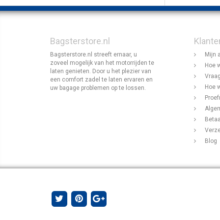
Bagsterstore.nl
Klante
Bagsterstore.nl streeft ernaar, u
Mijn 
zoveel mogelijk van het motorrijden te
Hoe w
laten genieten. Door u het plezier van
Vraag
een comfort zadel te laten ervaren en
Hoe w
uw bagage problemen op te lossen.
Proef
Alge
Beta
Verz
Blog