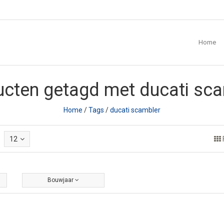
Home
cten getagd met ducati sc
Home
/
Tags
/
ducati scambler
12
Bouwjaar