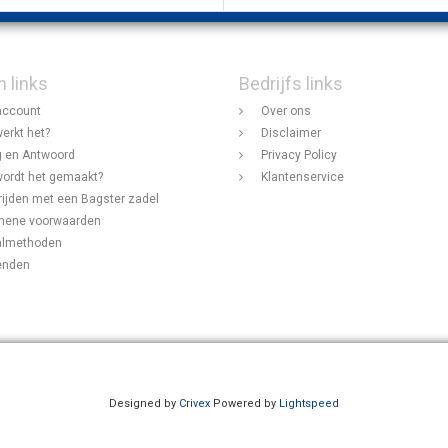
n links
Bedrijfs links
account
Over ons
erkt het?
Disclaimer
 en Antwoord
Privacy Policy
ordt het gemaakt?
Klantenservice
rijden met een Bagster zadel
mene voorwaarden
almethoden
enden
Designed by
Crivex
Powered by
Lightspeed