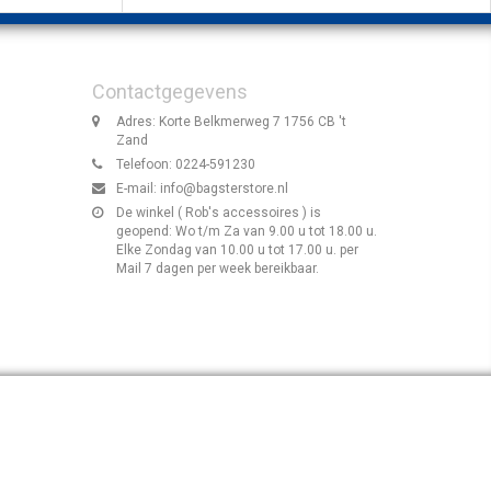
Contactgegevens
Adres: Korte Belkmerweg 7 1756 CB 't
Zand
Telefoon: 0224-591230
E-mail:
info@bagsterstore.nl
De winkel ( Rob's accessoires ) is
geopend: Wo t/m Za van 9.00 u tot 18.00 u.
Elke Zondag van 10.00 u tot 17.00 u. per
Mail 7 dagen per week bereikbaar.