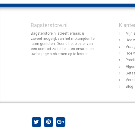
Bagsterstore.nl
Klante
Bagsterstore.nl streeft ernaar, u
Mijn 
zoveel mogelijk van het motorrijden te
Hoe w
laten genieten. Door u het plezier van
Vraag
een comfort zadel te laten ervaren en
Hoe w
uw bagage problemen op te lossen.
Proef
Alge
Beta
Verz
Blog