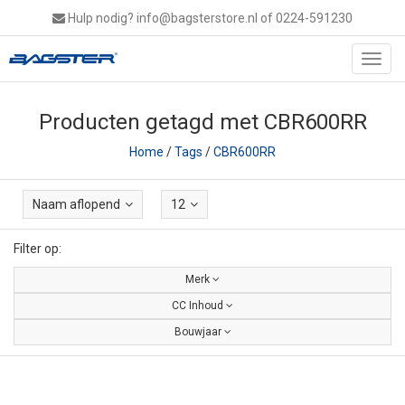
Hulp nodig?
info@bagsterstore.nl
of 0224-591230
Toggl
navig
Producten getagd met CBR600RR
Home
/
Tags
/
CBR600RR
Naam aflopend
12
Filter op:
Merk
CC Inhoud
Bouwjaar