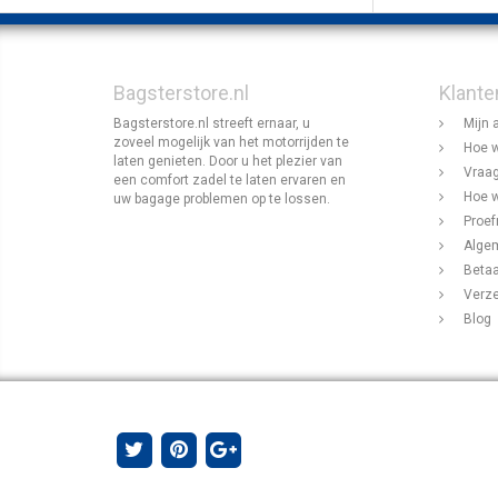
Bagsterstore.nl
Klante
Bagsterstore.nl streeft ernaar, u
Mijn 
zoveel mogelijk van het motorrijden te
Hoe w
laten genieten. Door u het plezier van
Vraag
een comfort zadel te laten ervaren en
Hoe w
uw bagage problemen op te lossen.
Proef
Alge
Beta
Verz
Blog