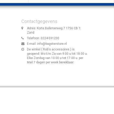
Contactgegevens
Adres: Korte Belkmerweg 7 1756 CB 't
Zand
Telefoon: 0224-591230
E-mail:
info@bagsterstore.nl
De winkel ( Rob's accessoires ) is
geopend: Wo t/m Za van 9.00 u tot 18.00 u.
Elke Zondag van 10.00 u tot 17.00 u. per
Mail 7 dagen per week bereikbaar.