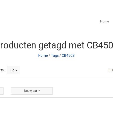
Home
roducten getagd met CB45
Home
/
Tags
/
CB450S
ts:
12
Bouwjaar