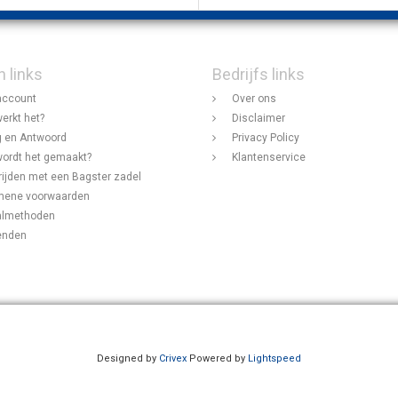
n links
Bedrijfs links
account
Over ons
erkt het?
Disclaimer
 en Antwoord
Privacy Policy
ordt het gemaakt?
Klantenservice
rijden met een Bagster zadel
mene voorwaarden
almethoden
enden
Designed by
Crivex
Powered by
Lightspeed