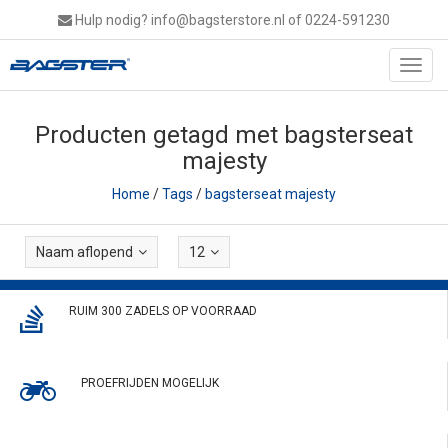
Hulp nodig?
info@bagsterstore.nl
of 0224-591230
Toggl
navig
Producten getagd met bagsterseat
majesty
Home
/
Tags
/
bagsterseat majesty
Naam aflopend
12
RUIM 300 ZADELS OP VOORRAAD
PROEFRIJDEN MOGELIJK