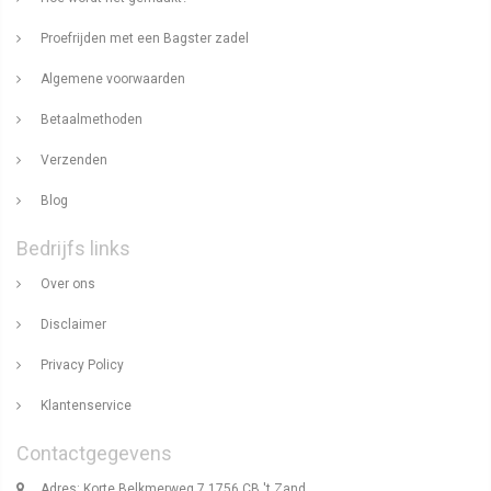
Proefrijden met een Bagster zadel
Algemene voorwaarden
Betaalmethoden
Verzenden
Blog
Bedrijfs links
Over ons
Disclaimer
Privacy Policy
Klantenservice
Contactgegevens
Adres: Korte Belkmerweg 7 1756 CB 't Zand