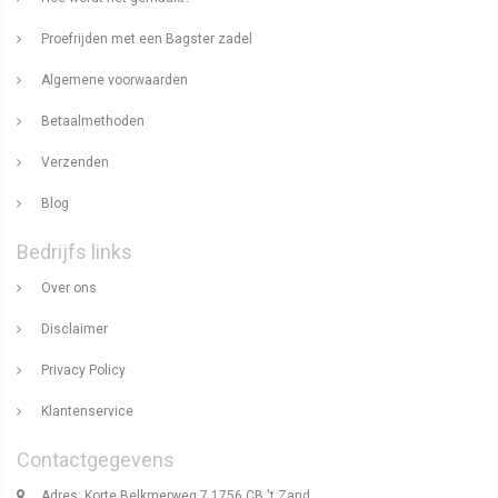
Proefrijden met een Bagster zadel
Algemene voorwaarden
Betaalmethoden
Verzenden
Blog
Bedrijfs links
Over ons
Disclaimer
Privacy Policy
Klantenservice
Contactgegevens
Adres: Korte Belkmerweg 7 1756 CB 't Zand