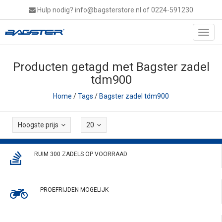
Hulp nodig?
info@bagsterstore.nl
of 0224-591230
Toggl
navig
Producten getagd met Bagster zadel
tdm900
Home
/
Tags
/
Bagster zadel tdm900
Hoogste prijs
20
RUIM 300 ZADELS OP VOORRAAD
PROEFRIJDEN MOGELIJK