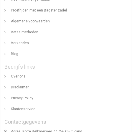
Proefrijden met een Bagster zadel
Algemene voorwaarden
Betaalmethoden
Verzenden
Blog
Bedrijfs links
Over ons
Disclaimer
Privacy Policy
Klantenservice
Contactgegevens
Adres: Korte Belkmerweg 7 1756 CB 't Zand